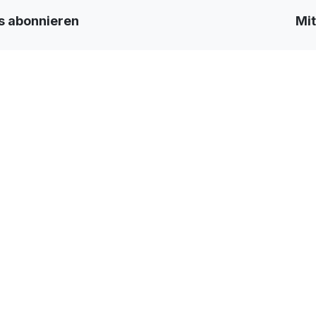
 abonnieren
Mi
 ​ Abonnieren
Ge