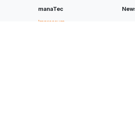
manaTec
News
Impressum
Datenschutz
AGB
​
Haftungsausschluss
Zahlung & Versand