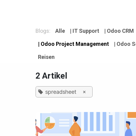
Zum Inhalt springen
Services
Lösungen
Über uns
Blo
Blogs:
Alle
| IT Support
| Odoo CRM
| Odoo Project Management
| Odoo S
Reisen
2 Artikel
spreadsheet
×