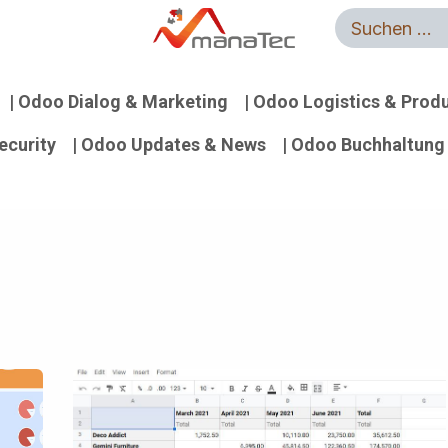
g
Odoo Apps
Jobs
Auftrag Widerrufen
| Odoo Dialog & Marketing
| Odoo Logistics & Prod
ecurity
| Odoo Updates & News
| Odoo Buchhaltung 