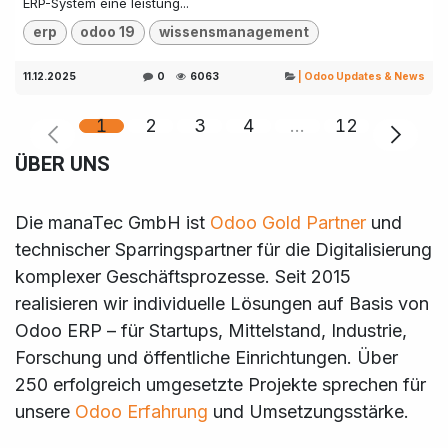
ERP-System eine leistung...
erp
odoo 19
wissensmanagement
11.12.2025
0
6063
| Odoo Updates & News
1
2
3
4
…
12
ÜBER UNS
Die manaTec GmbH ist
Odoo Gold Partner
und
technischer Sparringspartner für die Digitalisierung
komplexer Geschäftsprozesse. Seit 2015
realisieren wir individuelle Lösungen auf Basis von
Odoo ERP – für Startups, Mittelstand, Industrie,
Forschung und öffentliche Einrichtungen. Über
250 erfolgreich umgesetzte Projekte sprechen für
unsere
Odoo Erfahrung
und Umsetzungsstärke.