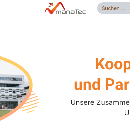
g
Odoo Apps
Jobs
Auftrag Widerrufen
Koop
und Par
Unsere Zusammen
U