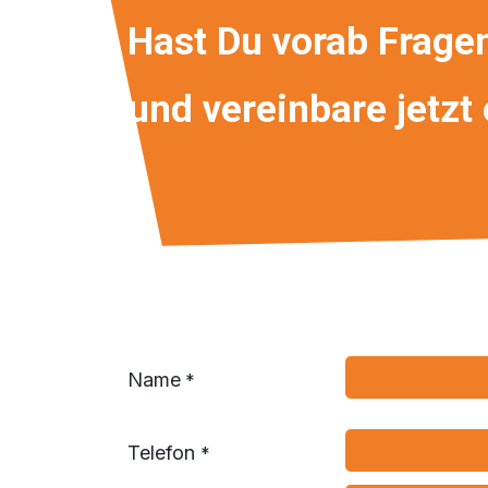
Hast Du vorab Frage
und vereinbare jetzt
Name
*
Telefon
*