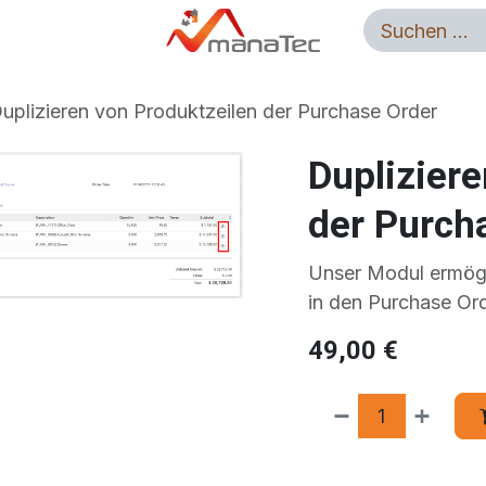
g
Odoo Apps
Jobs
Auftrag Widerrufen
uplizieren von Produktzeilen der Purchase Order
Dupliziere
der Purch
Unser Modul ermögl
in den Purchase Ord
49,00
€