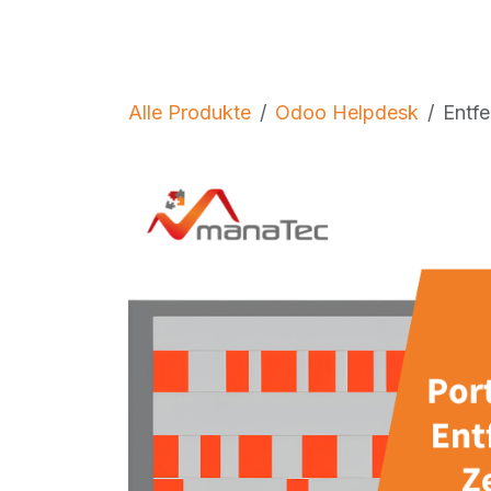
Zum Inhalt springen
Services
Lösungen
Über uns
Blo
Alle Produkte
Odoo Helpdesk
Entfe