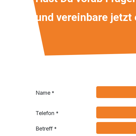
und vereinbare jetzt
Name
*
Telefon
*
Betreff
*