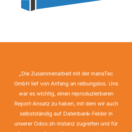
„Die Zusammenarbeit mit der manaTec
GmbH lief von Anfang an reibungslos. Uns
war es wichtig, einen reproduzierbaren
Report-Ansatz zu haben, mit dem wir auch
selbstständig auf Datenbank-Felder in
unserer Odoo.sh-Instanz zugreifen und für